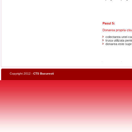
Pasul 5:
Donarea propriu-zis
colectarea unei ca
trusa utilizata pent
donarea este supr
Copyright 2012 -
CTS Bucuresti