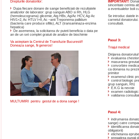
IMPORTANT!
Donat
Drepturile donatorilor:
sinceritate cerinta 
Dupa fiecare donare de sange beneficiati de rezultatele
a eventualelor boli c
analizelor de laborator: grup sanguin ABO si Rh, HLG
Se introduc datele in
(hemoleucograma) glicemie, Atg HBs, Ag/Ac HCV, Ag-Ac
carnetul donatorului
HIV1+2, Ac HTLV I+II, Ac –anti Treponema pallidum
consultatii.
(bacteria care produce sifilis), ALT (transaminaza-enzima
hepatica)
De asemenea, la solicitarea dv puteti beneficia o data pe
an de un set complet gratuit de analize de biochimie
Pasul 3:
Va asteptam la Centrul de Transfuzie Bucuresti!!
Doneaza sange, fii generos!
Triajul medical
Dirijarea donatorului/
evaluarea chestion
masurarea greutatii
convorbire medical
ca donarea nu prezint
primitor
examenul clinic pr
control biologic p
grup sanguin, Rh)
E.K.G la nevoie
examen radiologic:
validarea consulta
MULTUMIRI pentru gestul de a dona sange !
Pasul 4:
indrumarea donator
sange) catre compart
identificarea donat
obligatorii)
etichetarea eprubet
pregatirea pungii d