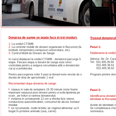
Donarea de sange se poate face in trei moduri:
Traseul donatorul
1.
La sediul CTSMB
Pasul 1:
2.
La centrele mobile de donare organizate in Bucuresti (la
institutii, intreprinderi,campusuri universitare, etc)
Deplasarea la sedi
3.
Centrul Mobil de Donare de Sange
Adresa: Str. Dr. Cara
In cazul deplasari la sediul CTSMB - donatorul parcurge 5
Tel: 031.405.36.60
etape. Fiecare etapa a donarii de sange este strict
031.405.36.61
controlata pentru a asigura securitatea atât a donatorului
031.405.36.62
cat şi a primitorului.
Program primire dona
Pentru parcurgerea celor 5 pasi ai donarii este nevoie de o
durata de timp de aproximativ 1 ora!
Recomandari dupa donarea de sange:
repaus in sala de asteptare 15-30 minute (este foarte
Pasul 2:
important repausul post donare pentru a evita lipotimia pe
scari , pe holuri si ranirea donatorului)
Identificarea donator
evitarea in urmatoarele 12 ore a efortlui fizic intens,
identitate la Recept
conducerea autovehiculelor, consumul de alcool, fumatul
Actele de identitate n
imediat
Se completeaza ches
se recomanda multe lichide; iar regimul alimentar va fi
semneaza.
bogat în proteine animale (oua, carne).